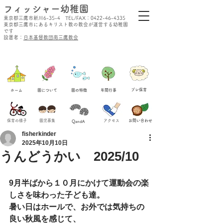
​フィッシャー幼稚園
東京都三鷹市新川6-35-4 TEL/FAX：0422-46-4335
東京都三鷹市にあるキリスト教の教会が運営する幼稚園
です
設置者：
日本基督教団南三鷹教会
​プレ保育
ホーム
​園について
​園の特徴
​年間行事
保育の様子
​園児募集
​アクセス
​お問い合わせ
QandA
fisherkinder
2025年10月10日
うんどうかい 2025/10
9月半ばから１０月にかけて運動会の楽
しさを味わった子ども達。
暑い日はホールで、お外では気持ちの
良い秋風を感じて、