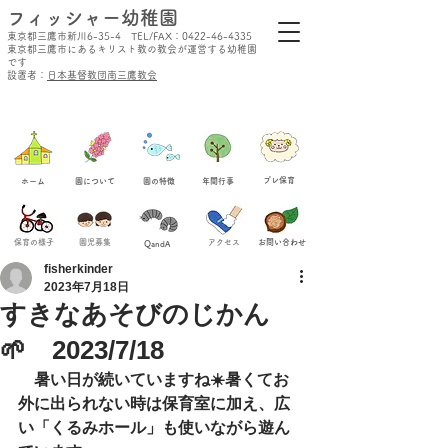
​フィッシャー幼稚園
東京都三鷹市新川6-35-4 TEL/FAX：0422-46-4335
東京都三鷹市にあるキリスト教の教会が運営する幼稚園
です
設置者：
日本基督教団南三鷹教会
​プレ保育
ホーム
​園について
​園の特徴
​年間行事
保育の様子
​園児募集
​アクセス
​お問い合わせ
QandA
fisherkinder
2023年7月18日
すきなあそびのじかん
🌱 2023/7/18
　暑い日が続いていますね☀️暑くてお
外に出られない時は保育室に加え、広
い「くるみホール」も使いながら遊ん