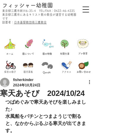
​フィッシャー幼稚園
東京都三鷹市新川6-35-4 TEL/FAX：0422-46-4335
東京都三鷹市にあるキリスト教の教会が運営する幼稚園
です
設置者：
日本基督教団南三鷹教会
​プレ保育
ホーム
​園について
​園の特徴
​年間行事
保育の様子
​園児募集
​アクセス
​お問い合わせ
QandA
fisherkinder
2024年10月24日
寒天あそび 2024/10/24
つばめぐみで寒天あそびを楽しみまし
た♪
水風船をパチンとつまようじで割る
と、なかからぷるぷる寒天が出てきま
す。