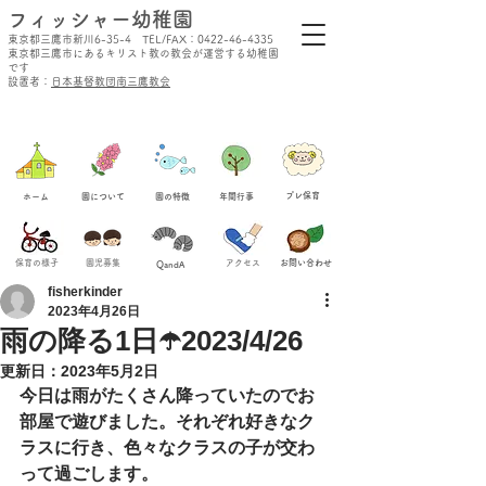
​フィッシャー幼稚園
東京都三鷹市新川6-35-4 TEL/FAX：0422-46-4335
東京都三鷹市にあるキリスト教の教会が運営する幼稚園
です
設置者：
日本基督教団南三鷹教会
​プレ保育
ホーム
​園について
​園の特徴
​年間行事
保育の様子
​園児募集
​アクセス
​お問い合わせ
QandA
fisherkinder
2023年4月26日
雨の降る1日☂️2023/4/26
更新日：
2023年5月2日
今日は雨がたくさん降っていたのでお
部屋で遊びました。それぞれ好きなク
ラスに行き、色々なクラスの子が交わ
って過ごします。