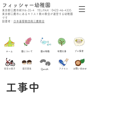
​フィッシャー幼稚園
東京都三鷹市新川6-35-4 TEL/FAX：0422-46-4335
東京都三鷹市にあるキリスト教の教会が運営する幼稚園
です
設置者：
日本基督教団南三鷹教会
​プレ保育
ホーム
​園について
​園の特徴
​年間行事
保育の様子
​園児募集
​アクセス
​お問い合わせ
QandA
​工事中